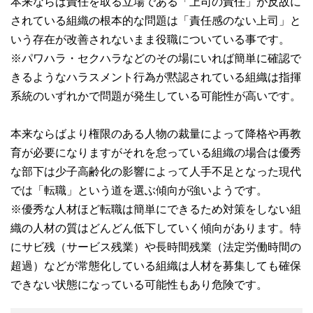
本来ならば責任を取る立場である「上司の責任」が反故に
されている組織の根本的な問題は「責任感のない上司」と
いう存在が改善されないまま役職についている事です。
※パワハラ・セクハラなどのその場にいれば簡単に確認で
きるようなハラスメント行為が黙認されている組織は指揮
系統のいずれかで問題が発生している可能性が高いです。
本来ならばより権限のある人物の裁量によって降格や再教
育が必要になりますがそれを怠っている組織の場合は優秀
な部下は少子高齢化の影響によって人手不足となった現代
では「転職」という道を選ぶ傾向が強いようです。
※優秀な人材ほど転職は簡単にできるため対策をしない組
織の人材の質はどんどん低下していく傾向があります。特
にサビ残（サービス残業）や長時間残業（法定労働時間の
超過）などが常態化している組織は人材を募集しても確保
できない状態になっている可能性もあり危険です。