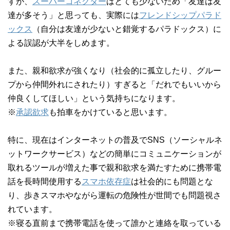
すが、
スーパーコネクター
はとても少ないため「友達は友
達が多そう」と思っても、実際には
フレンドシップパラド
ックス
（自分は友達が少ないと錯覚するパラドックス）に
よる誤認が大半をしめます。
また、親和欲求が強くなり（社会的に孤立したり、グルー
プから仲間外れにされたり）すぎると「だれでもいいから
仲良くしてほしい」という気持ちになります。
※
承認欲求
も拍車をかけていると思います。
特に、現在はインターネットの普及でSNS（ソーシャルネ
ットワークサービス）などの簡単にコミュニケーションが
取れるツールが増えた事で親和欲求を満たすために携帯電
話を長時間使用する
スマホ依存症
は社会的にも問題とな
り、歩きスマホやながら運転の危険性が世間でも問題視さ
れています。
※寝る直前まで携帯電話を使って誰かと連絡を取っている