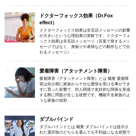
ドクターフォックス効果（Dr.Fox
effect）
ドクターフォックス効果は非言語メッセージの影響
が大きいという心理効果の実験です。ドクターフォ
ックス効果は非言語メッセージ（言葉で発するメッ
セージではなく、身振りや表情などの動作などで伝
わるメッセージ） …
愛着障害（アタッチメント障害）
愛着障害（アタッチメント障害）とは 概要 愛着障
害は幼少期に家族から十分な愛情を受ける事ができ
ずに育った影響で、対人関係で友好的な関係を形成
する際に問題が生じる状態です。機能不全家族のよ
うな家族の役割 …
ダブルバインド
ダブルバインドとは 概要 ダブルバインドは提示さ
れた選択肢のどちらを選んでも不利益になる状態で