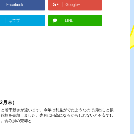
Facebook
Google+
!
はてブ
LINE
12月末）
月と若干動きが違います。今年は利益がでたようなので損出しと損
い銘柄を売却しました。先月は円高になるかもしれないと不安でし
。含み損の売却と …