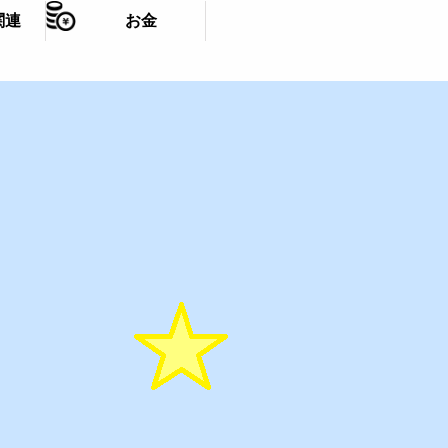
関連
お金