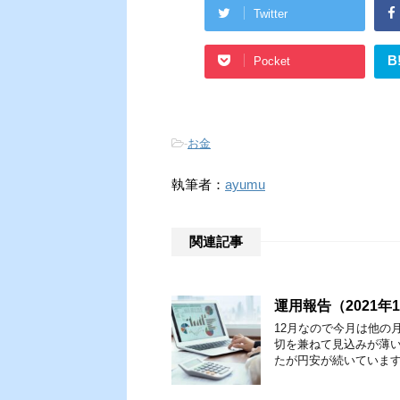
Twitter
B
Pocket
-
お金
執筆者：
ayumu
関連記事
運用報告（2021年
12月なので今月は他の
切を兼ねて見込みが薄
たが円安が続いています