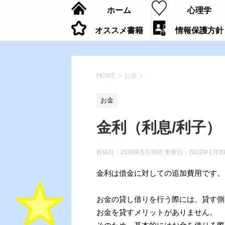
ホーム
心理学
オススメ書籍
情報保護方針
HOME
>
お金
>
お金
金利（利息/利子）
投稿日：2020年5月30日 更新日：
2022年1月3
金利は借金に対しての追加費用です。
お金の貸し借りを行う際には、貸す側
お金を貸すメリットがありません。