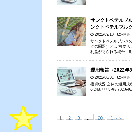
サンクトペテルブル
ンクトペテルブル
2022/09/18
-
お金
サンクトペテルブルクの
クの問題）とは 概要 
利益が得られる場合、期
運用報告（2022年
2022/08/31
-
お金
投資状況 全体の運用成績
6,248,777.8円5,702,
1
2
3
…
20
次へ »