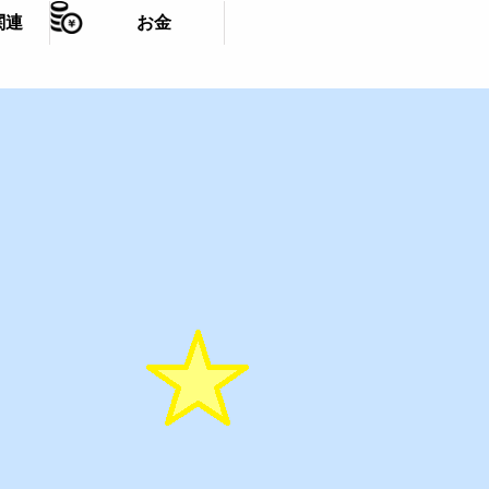
関連
お金