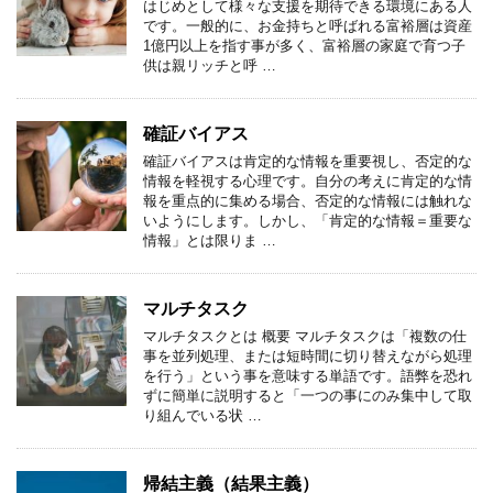
はじめとして様々な支援を期待できる環境にある人
です。一般的に、お金持ちと呼ばれる富裕層は資産
1億円以上を指す事が多く、富裕層の家庭で育つ子
供は親リッチと呼 …
確証バイアス
確証バイアスは肯定的な情報を重要視し、否定的な
情報を軽視する心理です。自分の考えに肯定的な情
報を重点的に集める場合、否定的な情報には触れな
いようにします。しかし、「肯定的な情報＝重要な
情報」とは限りま …
マルチタスク
マルチタスクとは 概要 マルチタスクは「複数の仕
事を並列処理、または短時間に切り替えながら処理
を行う」という事を意味する単語です。語弊を恐れ
ずに簡単に説明すると「一つの事にのみ集中して取
り組んでいる状 …
帰結主義（結果主義）