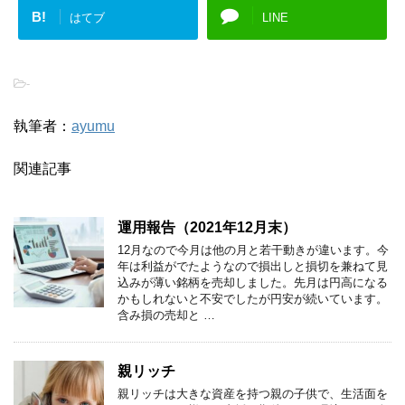
B!
はてブ
LINE
-
執筆者：
ayumu
関連記事
運用報告（2021年12月末）
12月なので今月は他の月と若干動きが違います。今
年は利益がでたようなので損出しと損切を兼ねて見
込みが薄い銘柄を売却しました。先月は円高になる
かもしれないと不安でしたが円安が続いています。
含み損の売却と …
親リッチ
親リッチは大きな資産を持つ親の子供で、生活面を