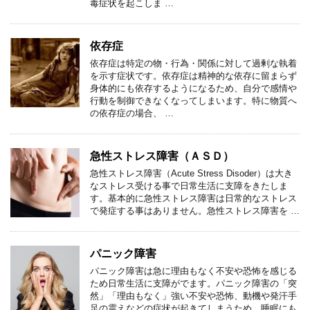
毒症状を起こしま …
依存症
依存症は特定の物・行為・関係に対して過剰な執着
を示す症状です。依存症は精神的な依存に留まらず
身体的にも依存するようになるため、自分で感情や
行動を制御できなくなってしまいます。特に物質へ
の依存症の場合、 …
急性ストレス障害（ＡＳＤ）
急性ストレス障害（Acute Stress Disoder）は大き
なストレス受ける事で日常生活に支障をきたしま
す。基本的に急性ストレス障害は日常的なストレス
で発症する事はありません。急性ストレス障害を …
パニック障害
パニック障害は急に理由もなく不安や恐怖を感じる
ため日常生活に支障がでます。パニック障害の「突
然」「理由もなく」強い不安や恐怖、動機や発汗手
足の震えなどの症状が起きてしまうため、睡眠にも