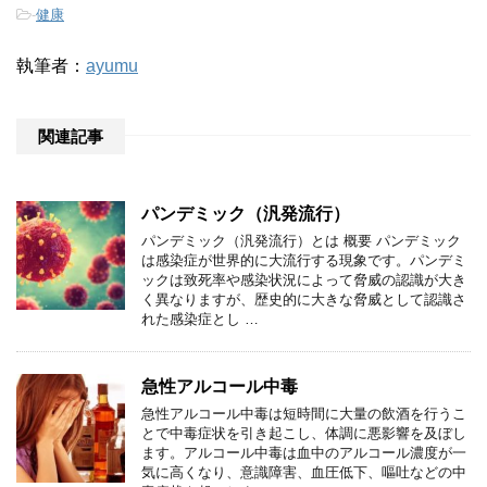
-
健康
執筆者：
ayumu
関連記事
パンデミック（汎発流行）
パンデミック（汎発流行）とは 概要 パンデミック
は感染症が世界的に大流行する現象です。パンデミ
ックは致死率や感染状況によって脅威の認識が大き
く異なりますが、歴史的に大きな脅威として認識さ
れた感染症とし …
急性アルコール中毒
急性アルコール中毒は短時間に大量の飲酒を行うこ
とで中毒症状を引き起こし、体調に悪影響を及ぼし
ます。アルコール中毒は血中のアルコール濃度が一
気に高くなり、意識障害、血圧低下、嘔吐などの中