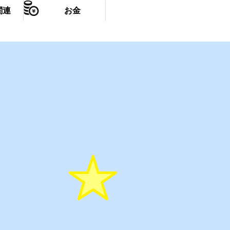
関連
お金