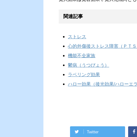
関連記事
ストレス
心的外傷後ストレス障害（ＰＴＳ
機能不全家族
鬱病（うつびょう）
ラベリング効果
ハロー効果（後光効果/ハローエ
Twitter