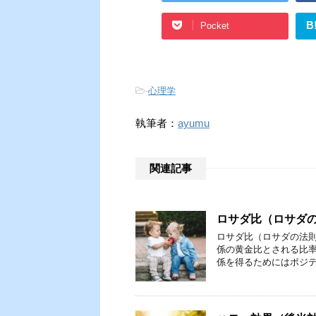
B
Pocket
-
心理学
執筆者：
ayumu
関連記事
ロサダ比（ロサダの
ロサダ比（ロサダの法則
係の黄金比とされる比率
係を得るためにはポジテ