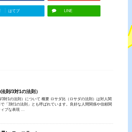
!
はてブ
LINE
法則/3対1の法則）
/3対1の法則）について 概要 ロサダ比（ロサダの法則）は対人関
で「3対1の法則」とも呼ばれています。良好な人間関係や信頼関
ィブな表現 …