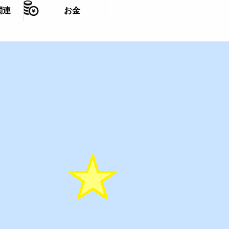
関連
お金