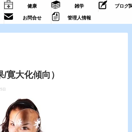
健康
雑学
ブログ
お問合せ
管理人情報
果/寛大化傾向）
25日