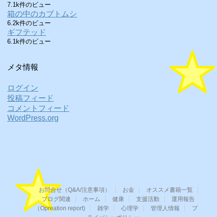
7.1k件のビュー
箱の中のカブトムシ
6.2k件のビュー
ギフテッド
6.1k件のビュー
メタ情報
ログイン
投稿フィード
コメントフィード
WordPress.org
お問合せ（Q&A/注意事項）
お金
オススメ書籍一覧
ブログ関連
ホーム
健康
支援活動
運用報告
（Opreation report)
雑学
心理学
管理人情報
プ