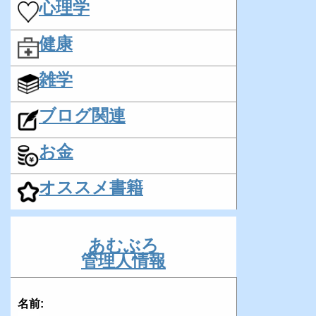
心理学
健康
雑学
ブログ関連
お金
オススメ書籍
あむぶろ
管理人情報
名前: