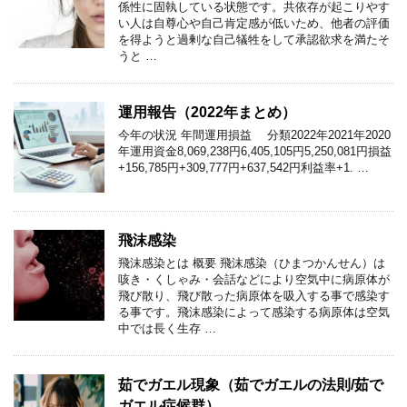
係性に固執している状態です。共依存が起こりやす
い人は自尊心や自己肯定感が低いため、他者の評価
を得ようと過剰な自己犠牲をして承認欲求を満たそ
うと …
運用報告（2022年まとめ）
今年の状況 年間運用損益 分類2022年2021年2020
年運用資金8,069,238円6,405,105円5,250,081円損益
+156,785円+309,777円+637,542円利益率+1. …
飛沫感染
飛沫感染とは 概要 飛沫感染（ひまつかんせん）は
咳き・くしゃみ・会話などにより空気中に病原体が
飛び散り、飛び散った病原体を吸入する事で感染す
る事です。飛沫感染によって感染する病原体は空気
中では長く生存 …
茹でガエル現象（茹でガエルの法則/茹で
ガエル症候群）