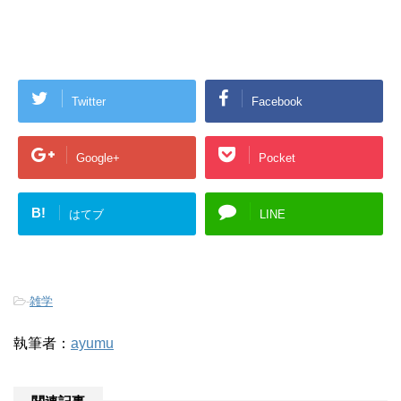
Twitter
Facebook
Google+
Pocket
B!
はてブ
LINE
-
雑学
執筆者：
ayumu