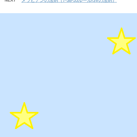
NEXT
メラビアンの法則（7-38-55ルール/3Vの法則）