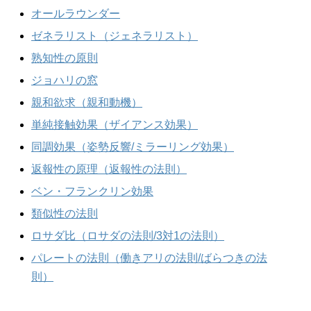
オールラウンダー
ゼネラリスト（ジェネラリスト）
熟知性の原則
ジョハリの窓
親和欲求（親和動機）
単純接触効果（ザイアンス効果）
同調効果（姿勢反響/ミラーリング効果）
返報性の原理（返報性の法則）
ベン・フランクリン効果
類似性の法則
ロサダ比（ロサダの法則/3対1の法則）
パレートの法則（働きアリの法則/ばらつきの法
則）