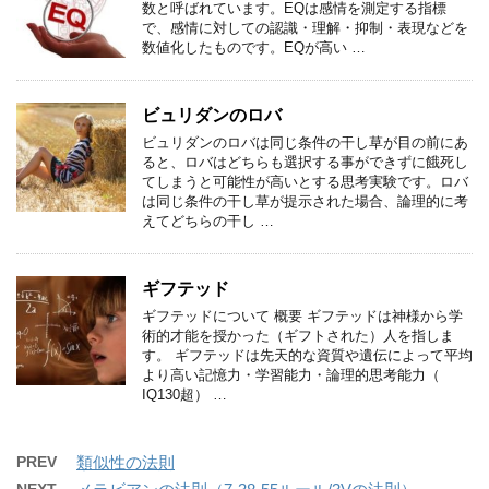
数と呼ばれています。EQは感情を測定する指標
で、感情に対しての認識・理解・抑制・表現などを
数値化したものです。EQが高い …
ビュリダンのロバ
ビュリダンのロバは同じ条件の干し草が目の前にあ
ると、ロバはどちらも選択する事ができずに餓死し
てしまうと可能性が高いとする思考実験です。ロバ
は同じ条件の干し草が提示された場合、論理的に考
えてどちらの干し …
ギフテッド
ギフテッドについて 概要 ギフテッドは神様から学
術的才能を授かった（ギフトされた）人を指しま
す。 ギフテッドは先天的な資質や遺伝によって平均
より高い記憶力・学習能力・論理的思考能力（
IQ130超） …
PREV
類似性の法則