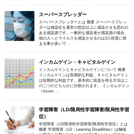
スーパースプレッダー
スーパースプレッダーとは 概要 スーパースプレッ
ダーは感染症を通常の想定以上に感染させる恐れの
ある感染源です。一般的な感染者が感染源の場合、
他の人へとウイルスを感染させるのは3人程度に留
まる事が多いで …
インカムゲイン・キャピタルゲイン
インカムゲインとキャピタルゲインについて 概要
インカムゲインは長期的な利益、キャピタルゲイン
は短期的な利益です。基本的に収益を得る方法はこ
の二つのどちらかに分類されます。 インカムゲイン
（Incom …
学習障害（LD/限局性学習障害/限局性学習
症）
学習障害（LD/限局性学習障害/限局性学習症）とは
概要 学習障害（LD：Learning Disadilities）は極端