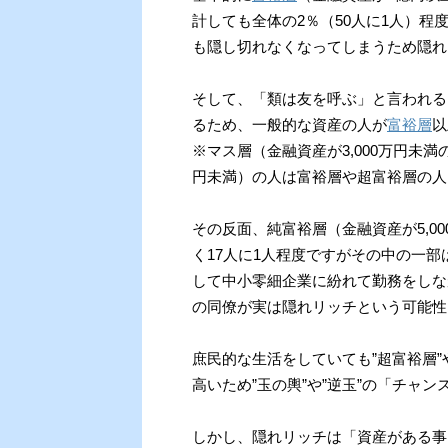
計しても全体の2％（50人に1人）
も隠し切れなくなってしまうため隠れ
そして、「類は友を呼ぶ」と言われる
るため、一般的な資産の人が
富裕層
以
※マス層（金融資産が3,000万円未満の
円未満）の人は富裕層や超富裕層の人
その反面、純富裕層（金融資産が5,0
く17人に1人程度ですがその中の一部
して中小零細企業に紛れて勤務をしな
の同僚が実は隠れリッチという可能性
庶民的な生活をしていても”超富裕層”
高いため”玉の輿”や”逆玉”の「チャ
しかし、隠れリッチは「資産がある事