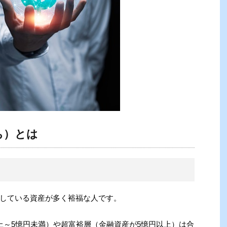
ち）とは
している資産が多く裕福な人です。
上～5憶円未満）や超富裕層（金融資産が5憶円以上）は合