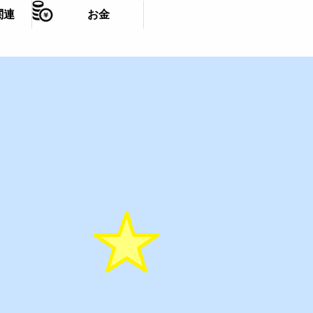
関連
お金