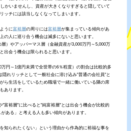
程度しかいませんし、資産が大きくなりすぎると隠していて
リッチには該当しなくなってしまいます。
ように
富裕層
の周りには
富裕層
が集まっている傾向があ
上の人に巡り合う機会は滅多にないと思います。
層）やアッパーマス層（金融資産が3,000万円～5,000万
と出会う機会は限られると思います。
00万円～1億円未満で全世帯の6％程度）の割合は比較的多
は隠れリッチとして一般社会に溶け込み”普通の会社員”と
がら生活をしているため職場で一緒に働いている隣の席
もあります。
や”富裕層”に比べると”純富裕層”とは出会う機会が比較的
ンスがある」と考える人も多い傾向があります。
を知られたくない」という理由から作為的に裕福な事を