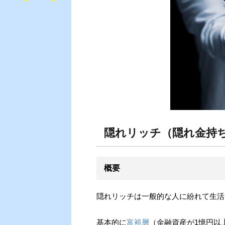
隠れリッチ（隠れ金持
概要
隠れリッチは一般的な人に紛れて生活
基本的に
富裕層
（金融資産が1憶円以