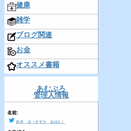
健康
雑学
ブログ関連
お金
オススメ書籍
あむぶろ
管理人情報
名前:
鈴木 歩（すずき あゆむ）