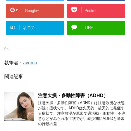
Google+
Pocket
B!
はてブ
LINE
-
執筆者：
ayumu
関連記事
注意欠損・多動性障害（ADHD）
注意欠損・多動性障害（ADHD）は注意散漫な状態
が続く症状です。ADHDは先天的・後天的に発症す
る症状で、注意散漫が原因で過活動・衝動性・不注
意などがみられる症状でが、幼少期にADHDと通常
の行動の差 …