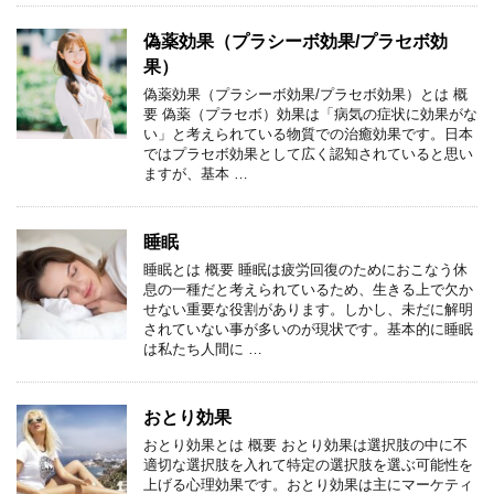
偽薬効果（プラシーボ効果/プラセボ効
果）
偽薬効果（プラシーボ効果/プラセボ効果）とは 概
要 偽薬（プラセボ）効果は「病気の症状に効果がな
い」と考えられている物質での治癒効果です。日本
ではプラセボ効果として広く認知されていると思い
ますが、基本 …
睡眠
睡眠とは 概要 睡眠は疲労回復のためにおこなう休
息の一種だと考えられているため、生きる上で欠か
せない重要な役割があります。しかし、未だに解明
されていない事が多いのが現状です。基本的に睡眠
は私たち人間に …
おとり効果
おとり効果とは 概要 おとり効果は選択肢の中に不
適切な選択肢を入れて特定の選択肢を選ぶ可能性を
上げる心理効果です。おとり効果は主にマーケティ