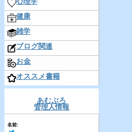
心理学
健康
雑学
ブログ関連
お金
オススメ書籍
あむぶろ
管理人情報
名前: