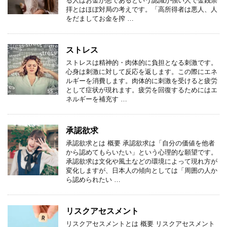
る人はお金が悪であるという認識が強い人で金銭崇
拝とはほぼ対局の考えです。「高所得者は悪人、人
をだましてお金を搾 …
ストレス
ストレスは精神的・肉体的に負担となる刺激です。
心身は刺激に対して反応を返します。この際にエネ
ルギーを消費します。肉体的に刺激を受けると疲労
として症状が現れます。疲労を回復するためにはエ
ネルギーを補充す …
承認欲求
承認欲求とは 概要 承認欲求は「自分の価値を他者
から認めてもらいたい」という心理的な願望です。
承認欲求は文化や風土などの環境によって現れ方が
変化しますが、日本人の傾向としては「周囲の人か
ら認められたい …
リスクアセスメント
リスクアセスメントとは 概要 リスクアセスメント