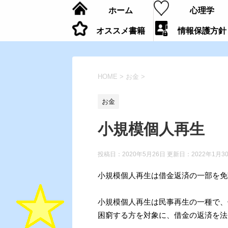
ホーム
心理学
オススメ書籍
情報保護方針
HOME
>
お金
>
お金
小規模個人再生
投稿日：2020年5月26日 更新日：
2022年1月3
小規模個人再生は借金返済の一部を免
小規模個人再生は民事再生の一種で、
困窮する方を対象に、借金の返済を法