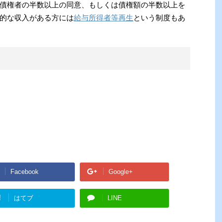
債権者の半数以上の同意、もしくは債権額の半数以上を
的な収入がある方には
給与所得者等再生
という制度もあ
Facebook
Google+
!
はてブ
LINE