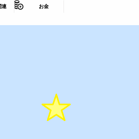
関連
お金