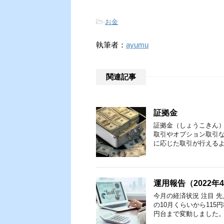
-
お金
執筆者：
ayumu
関連記事
証拠金
証拠金（しょうこきん
取引やオプション取引
に応じた取引が行えるよ
運用報告（2022年
今月の経済状況 注目 
の10月くらいから11
円台まで変動しました。