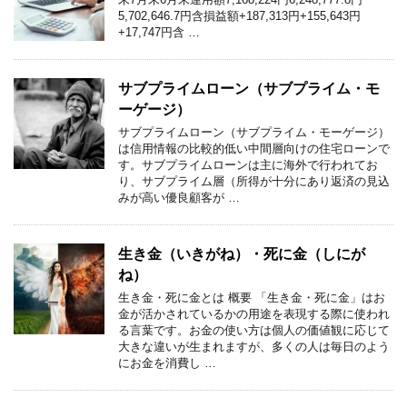
5,702,646.7円含損益額+187,313円+155,643円
+17,747円含 …
サブプライムローン（サブプライム・モ
ーゲージ）
サブプライムローン（サブプライム・モーゲージ）
は信用情報の比較的低い中間層向けの住宅ローンで
す。サブプライムローンは主に海外で行われてお
り、サブプライム層（所得が十分にあり返済の見込
みが高い優良顧客が …
生き金（いきがね）・死に金（しにが
ね）
生き金・死に金とは 概要 「生き金・死に金」はお
金が活かされているかの用途を表現する際に使われ
る言葉です。お金の使い方は個人の価値観に応じて
大きな違いが生まれますが、多くの人は毎日のよう
にお金を消費し …