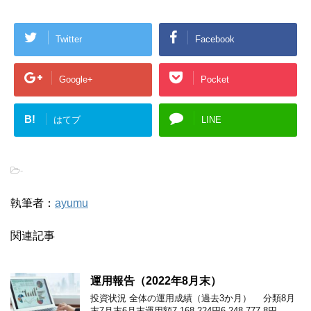
Twitter
Facebook
Google+
Pocket
B!
はてブ
LINE
-
執筆者：
ayumu
関連記事
運用報告（2022年8月末）
投資状況 全体の運用成績（過去3か月） 分類8月
末7月末6月末運用額7,168,224円6,248,777.8円