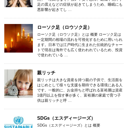
足の震えなどの症状が起きてしまうため、睡眠にも
悪影響が起きてし …
ローソク足（ロウソク足）
ローソク足（ロウソク足）とは 概要 ローソク足は
一定期間の相場の流れを可視化するために用いられ
ます。日本では江戸時代に生まれた伝統的なチャー
トで現在は海外でも広く使われれているため、投資
で使われている …
親リッチ
親リッチは大きな資産を持つ親の子供で、生活面を
はじめとして様々な支援を期待できる環境にある人
です。一般的に、お金持ちと呼ばれる富裕層は資産
1億円以上を指す事が多く、富裕層の家庭で育つ子
供は親リッチと呼 …
SDGs（エスディージーズ）
SDGs（エスディージーズ）とは 概要