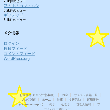
7.1k件のビュー
箱の中のカブトムシ
6.2k件のビュー
ギフテッド
6.1k件のビュー
メタ情報
ログイン
投稿フィード
コメントフィード
WordPress.org
お問合せ（Q&A/注意事項）
お金
オススメ書籍一覧
ブログ関連
ホーム
健康
支援活動
運用報告
（Opreation report)
雑学
心理学
管理人情報
プ
ライバシーポリシー