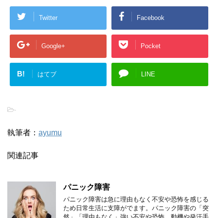
Twitter
Facebook
Google+
Pocket
B!
はてブ
LINE
-
執筆者：
ayumu
関連記事
パニック障害
パニック障害は急に理由もなく不安や恐怖を感じる
ため日常生活に支障がでます。パニック障害の「突
然」「理由もなく」強い不安や恐怖、動機や発汗手