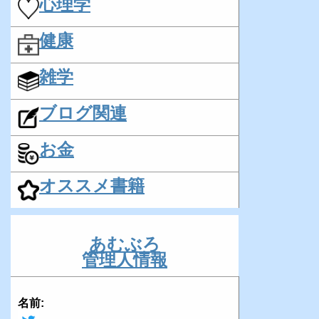
心理学
健康
雑学
ブログ関連
お金
オススメ書籍
あむぶろ
管理人情報
名前: