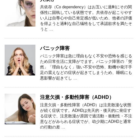
共依存（Co dependency）はお互いに過剰にその関
係性に固執している状態です。共依存が起こりやす
い人は自尊心や自己肯定感が低いため、他者の評価
を得ようと過剰な自己犠牲をして承認欲求を満たそ
うと …
パニック障害
パニック障害は急に理由もなく不安や恐怖を感じる
ため日常生活に支障がでます。パニック障害の「突
然」「理由もなく」強い不安や恐怖、動機や発汗手
足の震えなどの症状が起きてしまうため、睡眠にも
悪影響が起きてし …
注意欠損・多動性障害（ADHD）
注意欠損・多動性障害（ADHD）は注意散漫な状態
が続く症状です。ADHDは先天的・後天的に発症す
る症状で、注意散漫が原因で過活動・衝動性・不注
意などがみられる症状でが、幼少期にADHDと通常
の行動の差 …