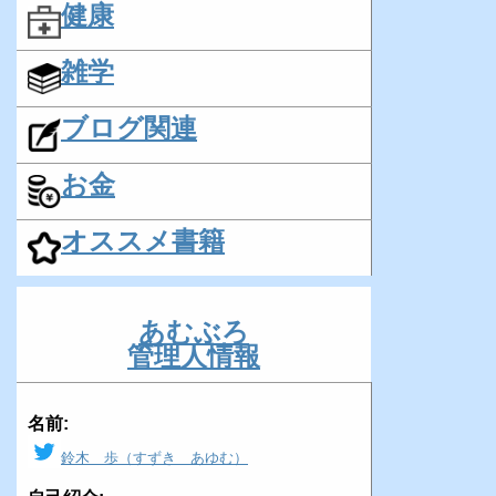
健康
雑学
ブログ関連
お金
オススメ書籍
あむぶろ
管理人情報
名前:
鈴木 歩（すずき あゆむ）