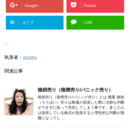
Google+
Pocket
B!
はてブ
LINE
-
執筆者：
ayumu
関連記事
狼狽売り（狼煙売り/パニック売り）
狼狽売り（狼煙売り/パニック売り）とは 概要 狼狽
（ろうばい）売りは株価が急落した際に冷静な判断
ができずに焦って売却してしまう事です。多くの人
は保有している株式が急落すると理性的な判断が困
難になってし …