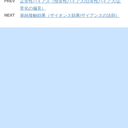
PREV
正常性バイアス（恒常性バイアス/日常性バイアス/正
常化の偏見）
NEXT
単純接触効果（ザイオンス効果/ザイアンスの法則）