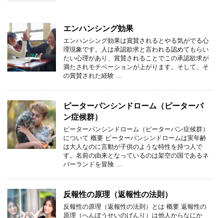
エンハンシング効果
エンハンシング効果は賞賛されるとやる気がでる心
理現象です。人は承認欲求と言われる認めてもらい
たい心理があり、賞賛されることでこの承認欲求が
満たされモチベーションが上がります。そして、そ
の賞賛された経験 …
ピーターパンシンドローム（ピーターパ
ン症候群）
ピーターパンシンドローム（ピーターパン症候群）
について 概要 ピーターパンシンドロームは実年齢
は大人なのに言動が子供のような特性を持つ人で
す。名前の由来となっているのは架空の国であるネ
バーランドを冒険 …
反報性の原理（返報性の法則）
反報性の原理（返報性の法則）とは 概要 返報性の
原理（へんぽうせいのげんり）は他人からなにか