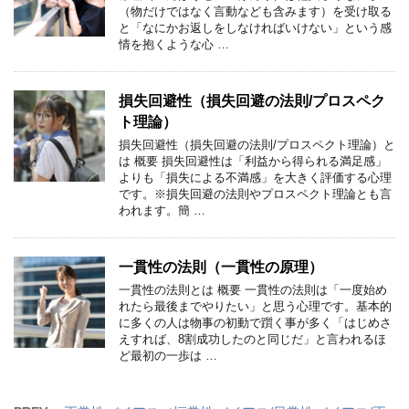
（物だけではなく言動なども含みます）を受け取る
と「なにかお返しをしなければいけない」という感
情を抱くような心 …
損失回避性（損失回避の法則/プロスペク
ト理論）
損失回避性（損失回避の法則/プロスペクト理論）と
は 概要 損失回避性は「利益から得られる満足感」
よりも「損失による不満感」を大きく評価する心理
です。※損失回避の法則やプロスペクト理論とも言
われます。簡 …
一貫性の法則（一貫性の原理）
一貫性の法則とは 概要 一貫性の法則は「一度始め
れたら最後までやりたい」と思う心理です。基本的
に多くの人は物事の初動で躓く事が多く「はじめさ
えすれば、8割成功したのと同じだ」と言われるほ
ど最初の一歩は …