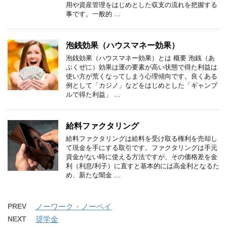
用や資産管理をはじめとした収支の流れを把握する
事です。一般的 …
泡銭効果（ハウスマネー効果）
泡銭効果（ハウスマネー効果）とは 概要 泡銭（あ
ぶくぜに）効果は運の要素が高い状態で得た利益は
使い方が荒くなってしまう心理傾向です。良くある
例として「カジノ」などをはじめとした「ギャンブ
ルで得た利益」 …
給料ファクタリング
給料ファクタリングは給料を受け取る権利を売却し
て現金を手にする取引です。ファクタリングは手元
資金がない時に使える方法ですが、その価格差を金
利（利息/利子）に直すと基本的には高金利となるた
め、新たな闇金 …
PREV
ノーワーク・ノーペイ
NEXT
奨学金