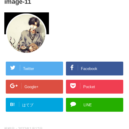
image-11
Twitter
Facebook
Google+
Pocket
B!
はてブ
LINE
投稿日：
2022年1月17日