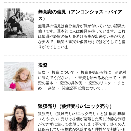
無意識の偏見（アンコンシャス・バイア
ス）
無意識の偏見は自分自身が気が付いていない認識の
偏りです。基本的に人は偏見を持っています。これ
は知識や経験の偏りを避ける事が出来ない事が大き
な要因で、既知の事実や仮説だけではどうしても偏
りがでてしまいま …
投資
目次 ・ 投資について ・ 投資を始める前に ※絶対
に読んでください。 ・ 投資を始めるあたって ・ 投
資の基本 ・ 投資の具体例 ・ 投資のリスク ・ まと
め ・ 余談 ・ 関連記事 投資について …
狼狽売り（狼煙売り/パニック売り）
狼狽売り（狼煙売り/パニック売り）とは 概要 狼狽
（ろうばい）売りは株価が急落した際に冷静な判断
ができずに焦って売却してしまう事です。多くの人
は保有している株式が急落すると理性的な判断が困