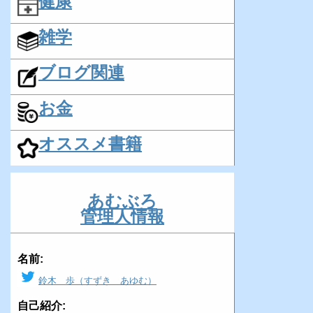
健康
雑学
ブログ関連
お金
オススメ書籍
あむぶろ
管理人情報
名前:
鈴木 歩（すずき あゆむ）
自己紹介: