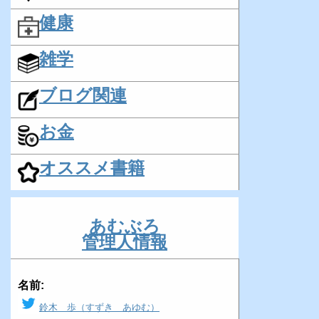
健康
雑学
ブログ関連
お金
オススメ書籍
あむぶろ
管理人情報
名前:
鈴木 歩（すずき あゆむ）