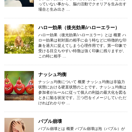
っていない事から、脳の活動でクオリアを生み出す
場合と生み出さ …
ハロー効果（後光効果/ハローエラー）
ハロー効果（後光効果/ハローエラー）とは 概要 ハ
ロー効果は初対面の相手に会う時などに特徴的な印
象を過大に捉えてしまう心理作用です。第一印象で
受ける目立ちやすい特徴は強く印象に残りますが、
この時に相手 …
ナッシュ均衡
ナッシュ均衡について 概要 ナッシュ均衡は非協力
状態における硬直状態のことです。ナッシュ均衡は
参加者がルールに従って個人の利益の最大化を図る
ときに陥る状況です。三つ巴をイメージしていただ
ければわかりや …
バブル崩壊
バブル崩壊とは 概要 バブル崩壊は泡（バブル）が