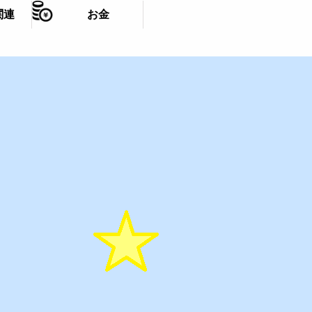
関連
お金