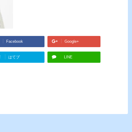
Facebook
Google+
!
はてブ
LINE